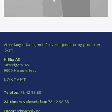
Vi har lang erfaring med å levere tjenester og produkter
lokalt.
H Blix AS
Strandgata. 45
9600 Hammerfest
KONTAKT
Telefon:
78 42 98 88
24-timers vakttelefon:
78 42 98 88
Epost:
adm@hblix.no