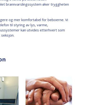
blet brannvarslingssystem øker tryggheten
gere og mer komfortabel for beboerne. Vi
efon til styring av lys, varme,
hussystemer kan utvides etterhvert som
t seksjon.
jon