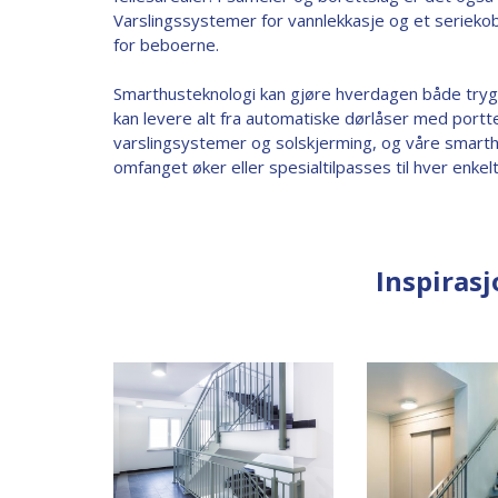
Varslingssystemer for vannlekkasje og et serieko
for beboerne.
Smarthusteknologi kan gjøre hverdagen både tryg
kan levere alt fra automatiske dørlåser med porttel
varslingsystemer og solskjerming, og våre smart
omfanget øker eller spesialtilpasses til hver enkel
Inspiras