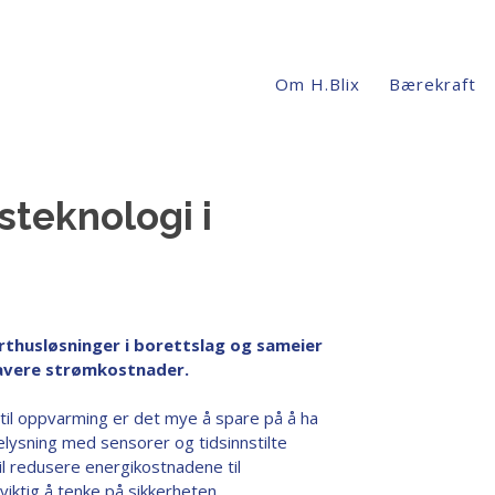
Om H.Blix
Bærekraft
steknologi i
marthusløsninger i borettslag og sameier
 lavere strømkostnader.
til oppvarming er det mye å spare på å ha
elysning med sensorer og tidsinnstilte
l redusere energikostnadene til
viktig å tenke på sikkerheten.