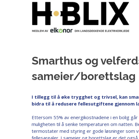
Smarthus og velferd
sameier/borettslag
I tillegg til å øke trygghet og trivsel, kan s
bidra til å redusere fellesutgiftene gjennom
Ettersom 55% av energikostnadene i en bolig går 
muligheten til å senke temperaturen om natten.
B
termostater med styring er gode løsninger som vi
fellesarealer. I sameier og borettslag er det også 